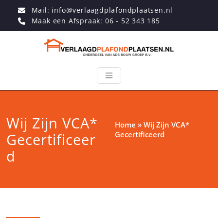
Mail: info@verlaagdplafondplaatsen.nl
Maak een Afspraak: 06 - 52 343 185
Wij Zijn VCA*
Home
»
Wij Zijn VCA*
Gecertificeerd
Gecertificeer
d