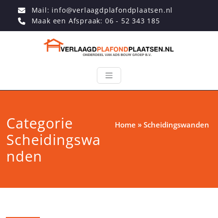
Mail: info@verlaagdplafondplaatsen.nl
Maak een Afspraak: 06 - 52 343 185
Categorie
Home
»
Scheidingswanden
Scheidingswa
nden