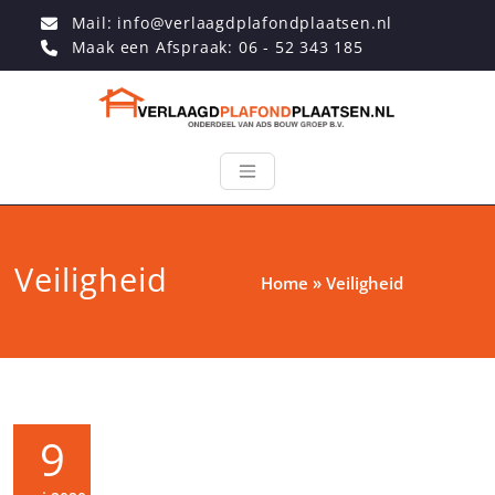
Mail: info@verlaagdplafondplaatsen.nl
Maak een Afspraak: 06 - 52 343 185
Veiligheid
Home
»
Veiligheid
9