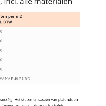
incl. alle materialen
ten per m2
l. BTW
00
00
00
00
00
VANAF 49 EURO!
fwerking
. Het stucen en sauzen van plafonds en
Tevens leggen wij plafonds in chalets,