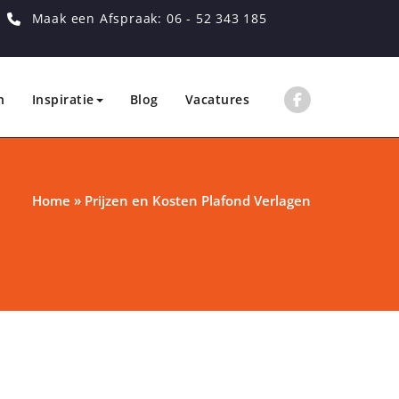
Maak een Afspraak: 06 - 52 343 185
n
Inspiratie
Blog
Vacatures
Home
»
Prijzen en Kosten Plafond Verlagen