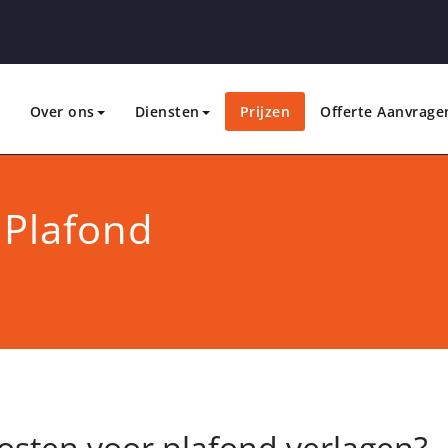
Over ons
Diensten
Prijzen
Offerte Aanvrage
 Plafond
kosten voor plafond verlagen?