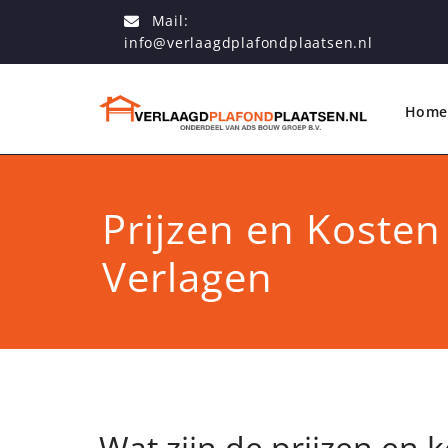
Mail:
info@verlaagdplafondplaatsen.nl
Home
Prijzen en Kosten
Verlagen
Wat zijn de prijzen en 