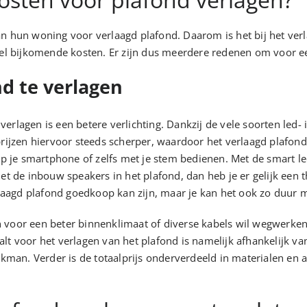
n hun woning voor verlaagd plafond. Daarom is het bij het ver
el bijkomende kosten. Er zijn dus meerdere redenen om voor ee
d te verlagen
lagen is een betere verlichting. Dankzij de vele soorten led- 
e prijzen hiervoor steeds scherper, waardoor het verlaagd plafond
p je smartphone of zelfs met je stem bedienen. Met de smart led
 de inbouw speakers in het plafond, dan heb je er gelijk een t
laagd plafond goedkoop kan zijn, maar je kan het ook zo duur ma
en voor een beter binnenklimaat of diverse kabels wil wegwerke
aalt voor het verlagen van het plafond is namelijk afhankelijk va
kman. Verder is de totaalprijs onderverdeeld in materialen en 