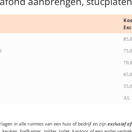
afond aanbrengen, stucplaten, 
Kos
Exc
85,
0
75,
70,
65,
55,
AL 
agen in alle ruimtes van een huis of bedrijf en zijn
exclusief a
uken, badkamer, zolder, toilet, kantoor of een ander vertrek. 