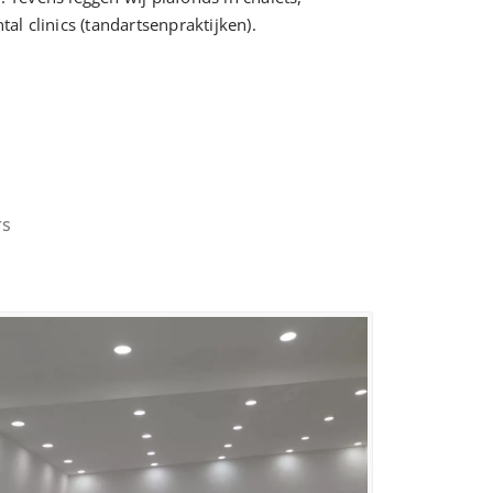
al clinics (tandartsenpraktijken).
rs