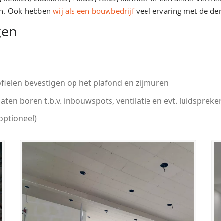
ken. Ook hebben
wij als een bouwbedrijf
veel ervaring met de dent
gen
ofielen bevestigen op het plafond en zijmuren
ten boren t.b.v. inbouwspots, ventilatie en evt. luidspreke
optioneel)