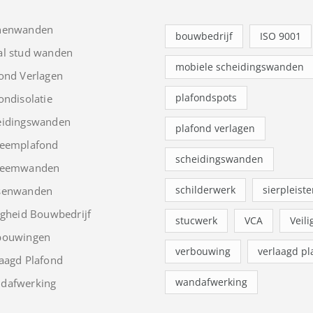
nenwanden
bouwbedrijf
ISO 9001
al stud wanden
mobiele scheidingswanden
ond Verlagen
plafondspots
ondisolatie
eidingswanden
plafond verlagen
teemplafond
scheidingswanden
teemwanden
schilderwerk
sierpleiste
senwanden
igheid Bouwbedrijf
stucwerk
VCA
Veili
bouwingen
verbouwing
verlaagd pl
aagd Plafond
wandafwerking
dafwerking