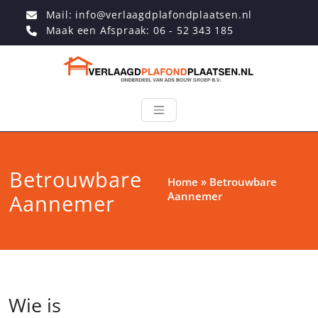
Mail: info@verlaagdplafondplaatsen.nl
Maak een Afspraak: 06 - 52 343 185
Betrouwbare
Home
»
Betrouwbare
Aannemer
Aannemer
Wie is